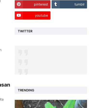
g
pinterest
tumblr
youtube
TWITTER
n
asan
TRENDING
ita