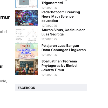
Trigonometri
12/28/2025
Radarhot com Breaking
imur
News Math Science
education
12/28/2025
Aturan Sinus, Cosinus dan
l ini
Luas Segitiga
12/28/2025
Pelajaran Luas Bangun
Datar Gabungan Lingkaran
12/28/2025
Soal Latihan Teorema
ur
Phytagoras by Bimbel
Jakarta Timur
12/28/2025
ode,
FACEBOOK