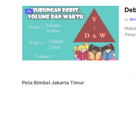
Deb
IPA
by
Bi
Hubun
Timu
Peta Bimbel Jakarta Timur