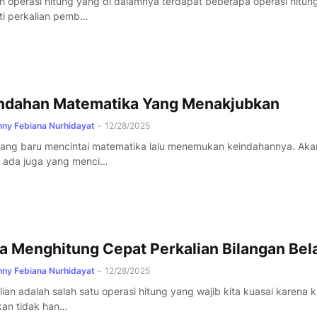
h operasi hitung yang di dalamnya terdapat beberapa operasi hitun
ti perkalian pemb…
ndahan Matematika Yang Menakjubkan
ny Febiana Nurhidayat
-
12/28/2025
ang baru mencintai matematika lalu menemukan keindahannya. Aka
i ada juga yang menci…
a Menghitung Cepat Perkalian Bilangan Bel
ny Febiana Nurhidayat
-
12/28/2025
lian adalah salah satu operasi hitung yang wajib kita kuasai karena k
kan tidak han…