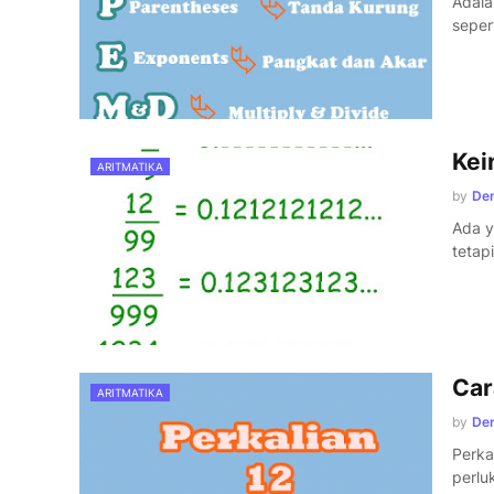
Adala
seper
Kei
ARITMATIKA
by
Den
Ada y
tetap
Car
ARITMATIKA
by
Den
Perka
perlu