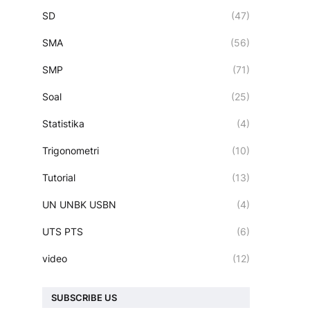
SD
(47)
SMA
(56)
SMP
(71)
Soal
(25)
Statistika
(4)
Trigonometri
(10)
Tutorial
(13)
UN UNBK USBN
(4)
UTS PTS
(6)
video
(12)
SUBSCRIBE US