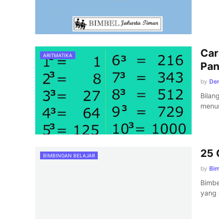
Car
ARITMATIKA
Pan
by
Den
Bilan
menun
25 
BIMBINGAN BELAJAR
by
Bi
Bimbe
yang 