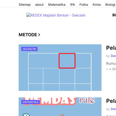
Sitemap
about
Matematika
IPA
Fisika
Kimia
Biologi
B
METODE
Pel
GEOMETRI
by
Den
Rumus
– + (n
Pel
ARITMATIKA
by
Den