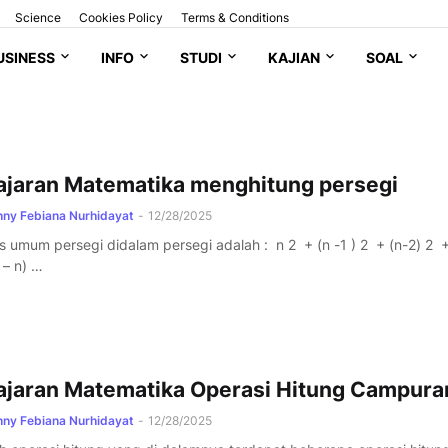
Science
Cookies Policy
Terms & Conditions
USINESS
INFO
STUDI
KAJIAN
SOAL
ajaran Matematika menghitung persegi
ny Febiana Nurhidayat
-
12/28/2025
 umum persegi didalam persegi adalah : n 2 + (n -1 ) 2 + (n-2) 2 + 
 – n) …
ajaran Matematika Operasi Hitung Campura
ny Febiana Nurhidayat
-
12/28/2025