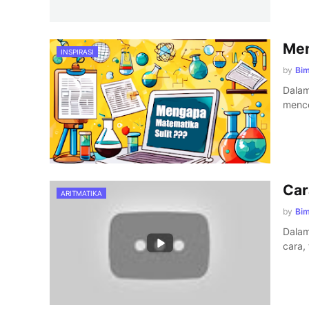
Men
INSPIRASI
by
Bi
Dalam
menc
Car
ARITMATIKA
by
Bi
Dalam
cara,