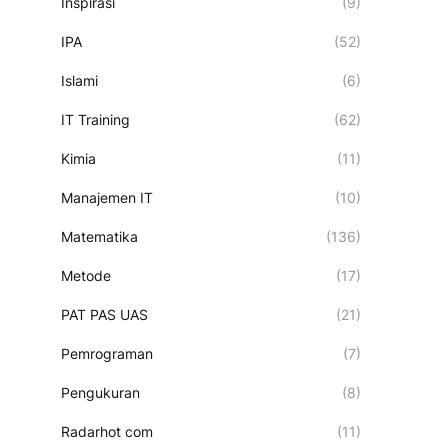
Inspirasi
(9)
IPA
(52)
Islami
(6)
IT Training
(62)
Kimia
(11)
Manajemen IT
(10)
Matematika
(136)
Metode
(17)
PAT PAS UAS
(21)
Pemrograman
(7)
Pengukuran
(8)
Radarhot com
(11)