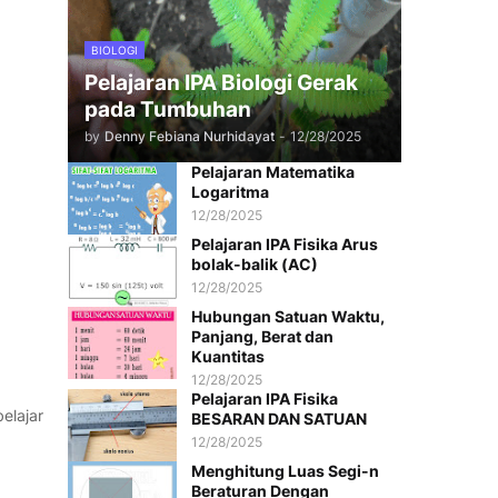
BIOLOGI
Pelajaran IPA Biologi Gerak
pada Tumbuhan
by
Denny Febiana Nurhidayat
-
12/28/2025
Pelajaran Matematika
Logaritma
12/28/2025
Pelajaran IPA Fisika Arus
bolak-balik (AC)
12/28/2025
Hubungan Satuan Waktu,
Panjang, Berat dan
Kuantitas
12/28/2025
Pelajaran IPA Fisika
elajar
BESARAN DAN SATUAN
12/28/2025
Menghitung Luas Segi-n
Beraturan Dengan