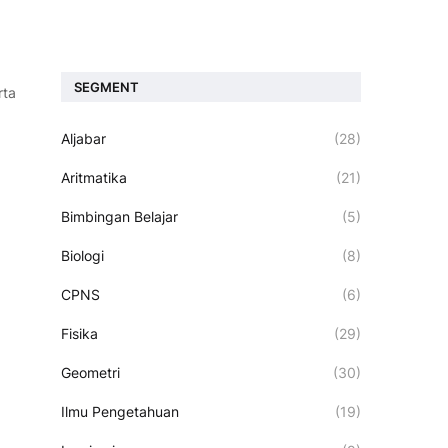
SEGMENT
rta
Aljabar
(28)
Aritmatika
(21)
Bimbingan Belajar
(5)
Biologi
(8)
CPNS
(6)
Fisika
(29)
Geometri
(30)
Ilmu Pengetahuan
(19)