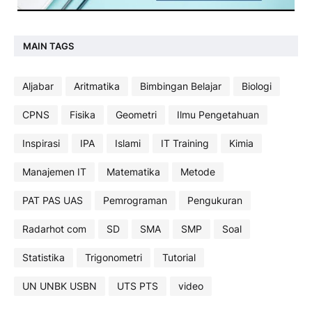
MAIN TAGS
Aljabar
Aritmatika
Bimbingan Belajar
Biologi
CPNS
Fisika
Geometri
Ilmu Pengetahuan
Inspirasi
IPA
Islami
IT Training
Kimia
Manajemen IT
Matematika
Metode
PAT PAS UAS
Pemrograman
Pengukuran
Radarhot com
SD
SMA
SMP
Soal
Statistika
Trigonometri
Tutorial
UN UNBK USBN
UTS PTS
video