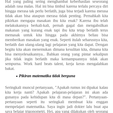
Hal yang paling sering menghambat keberhasilan seseorang
adalah rasa malas. Hal ini bisa timbul karena terlalu percaya diri
hingga merasa tak perlu berlatih, juga bisa terjadi karena merasa
tidak akan bisa ataupun merasa tidak penting. Pernahkah kita
pikirkan mengapa masakan ibu kita enak? Karena ibu telah
melakukannya berkali-kali, pernah gagal dan mengahsilkan
makanan yang kurang enak tapi ibu kita tetap berlatih terus
memasak untuk kita hingga pada akhirnya beliau bisa
memberikan masakan yang enak. Seperti itulah seharusnya kita,
berlatih dan ulang-ulang lagi pelajaran yang kita dapat. Dengan
begitu kita akan menemukan dimana kesulitan kita, dimana kita
bisa menyelesaikannya.. Bahkan orang yang pintar sekalipun
jika tidak ingin berlatih maka kemampuannya tidak akan
sempurna. Work hard beats talent, kerja keras mengalahkan
bakat.
Pikiran matematika tidak berguna
Seringkali muncul pertanyaan, "Apakah rumus ini dipakai kalau
kita kerja nanti? Apakah pelajaran-pelajaran ini akan ada
gunanya pada kehidupan kita di masa depan?". Pertanyaan-
pertanyaan seperti itu seringkali membuat kita enggan
mempelajari matematika. Saya ingin jadi dokter lalu buat apa
saya belajar trigonometri. Hei, apa yang dilakukan oleh seorang