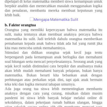
dipelajari di kelas matematika memberi siswa kemampuan untuk
berpikir analitis dan memecahkan masalah menggunakan logika
dan penalaran, membantu mereka membuat keputusan yang
lebih baik.
b. Faktor orangtua
Orangtua yang memiliki kepercayaan bahwa matematika itu
sulit, maka tentunya akan membuat anaknya percaya bahwa
matematika itu sulit. Jadi terlebih dahulu orangtua memberikan
pemahaman kepada anak bahwa tidak ada hal yang rumit jika
kita mau mencoba untuk memahaminya.
Stimulasi dan didikan orangtua sejak kecil juga tentu
berpengaruh pada kemampuan anak berlogika dan memahami
soal hitungan serta mencari penyelesaiannya. Seorang anak yang
sejak kecil sudah distimulasi cara berpikir dan analisanya maka
akan lebih mudah memahami banyak pelajaran, bukan hanya
matematika. Bukan berarti kita bebankan anak dengan
perhitungan atau perkalian sejak dini, tapi ajak anak bermain
teka teki dan logika menurut tahapan umurnya.
Ada juga orang tua siswa lebih mementingkan membantu
anaknya dengan cara yang curang, misalkan dalam musim
pandemi ini siswa lebih banyak belajar melalui online di
sekolahnya, dalam pekerjaan rumah bahkan ulangan, hingga
ujian sekolah secara online alih-alih membantu mencari cara