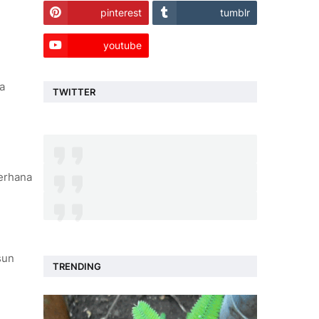
pinterest
tumblr
youtube
a
TWITTER
erhana
sun
TRENDING