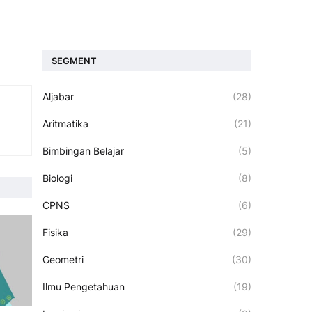
SEGMENT
Aljabar
(28)
Aritmatika
(21)
Bimbingan Belajar
(5)
Biologi
(8)
CPNS
(6)
Fisika
(29)
Geometri
(30)
Ilmu Pengetahuan
(19)