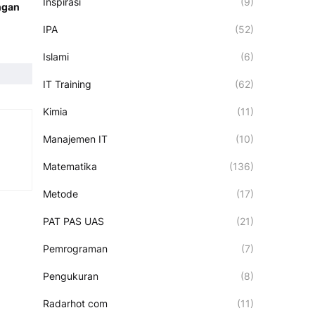
Inspirasi
(9)
ngan
IPA
(52)
Islami
(6)
IT Training
(62)
Kimia
(11)
Manajemen IT
(10)
Matematika
(136)
Metode
(17)
PAT PAS UAS
(21)
Pemrograman
(7)
Pengukuran
(8)
Radarhot com
(11)