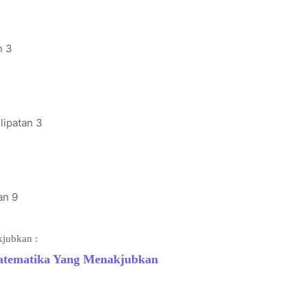
n 3
lipatan 3
an 9
jubkan :
tematika Yang Menakjubkan