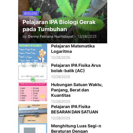
BIOLOGI
Pelajaran IPA Biologi Gerak
pada Tumbuhan
by
Denny Febiana Nurhidayat
-
12/28/2025
Pelajaran Matematika
Logaritma
12/28/2025
Pelajaran IPA Fisika Arus
bolak-balik (AC)
12/28/2025
Hubungan Satuan Waktu,
Panjang, Berat dan
Kuantitas
12/28/2025
Pelajaran IPA Fisika
BESARAN DAN SATUAN
12/28/2025
Menghitung Luas Segi-n
Beraturan Dengan