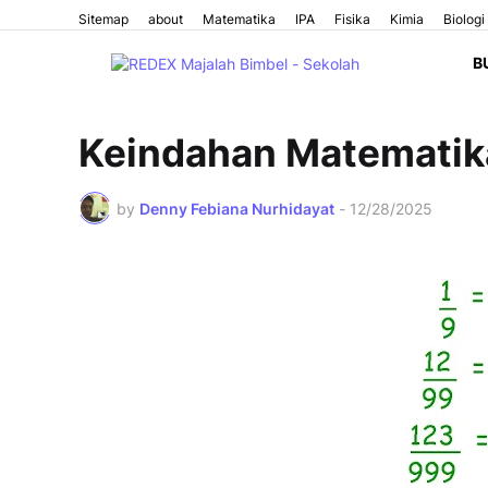
Sitemap
about
Matematika
IPA
Fisika
Kimia
Biologi
B
Keindahan Matematik
by
Denny Febiana Nurhidayat
-
12/28/2025