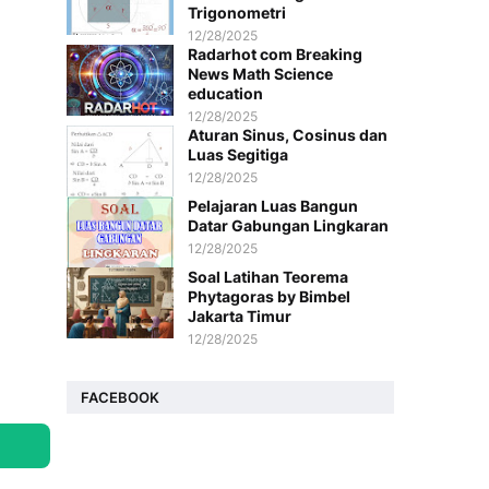
Trigonometri
12/28/2025
Radarhot com Breaking
News Math Science
education
12/28/2025
Aturan Sinus, Cosinus dan
Luas Segitiga
12/28/2025
Pelajaran Luas Bangun
Datar Gabungan Lingkaran
12/28/2025
Soal Latihan Teorema
Phytagoras by Bimbel
Jakarta Timur
12/28/2025
FACEBOOK