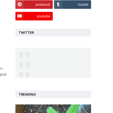
pinterest
tumblr
youtube
TWITTER
n.
gkat
TRENDING