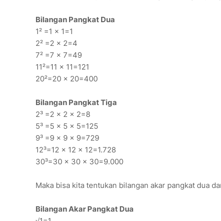
Bilangan Pangkat Dua
1² =1 x 1=1
2² =2 x 2=4
7² =7 x 7=49
11²=11 x 11=121
20²=20 x 20=400
Bilangan Pangkat Tiga
2³ =2 x 2 x 2=8
5³ =5 x 5 x 5=125
9³ =9 x 9 x 9=729
12³=12 x 12 x 12=1.728
30³=30 x 30 x 30=9.000
Maka bisa kita tentukan bilangan akar pangkat dua da
Bilangan Akar Pangkat Dua
√1=1