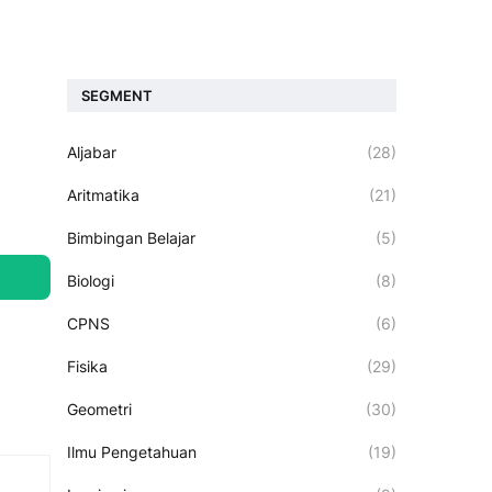
SEGMENT
Aljabar
(28)
Aritmatika
(21)
Bimbingan Belajar
(5)
Biologi
(8)
CPNS
(6)
Fisika
(29)
Geometri
(30)
Ilmu Pengetahuan
(19)