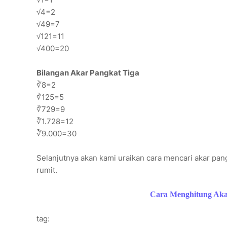
√4=2
√49=7
√121=11
√400=20
Bilangan Akar Pangkat Tiga
∛8=2
∛125=5
∛729=9
∛1.728=12
∛9.000=30
Selanjutnya akan kami uraikan cara mencari akar pang
rumit.
Cara Menghitung Aka
tag: