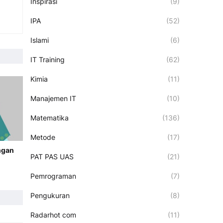
Inspirasi
(9)
IPA
(52)
Islami
(6)
IT Training
(62)
Kimia
(11)
Manajemen IT
(10)
Matematika
(136)
Metode
(17)
ngan
PAT PAS UAS
(21)
Pemrograman
(7)
Pengukuran
(8)
Radarhot com
(11)