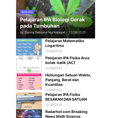
BIOLOGI
Pelajaran IPA Biologi Gerak
pada Tumbuhan
by
Denny Febiana Nurhidayat
-
12/28/2025
Pelajaran Matematika
Logaritma
12/28/2025
Pelajaran IPA Fisika Arus
bolak-balik (AC)
12/28/2025
Hubungan Satuan Waktu,
Panjang, Berat dan
Kuantitas
12/28/2025
Pelajaran IPA Fisika
BESARAN DAN SATUAN
12/28/2025
Radarhot com Breaking
News Math Science