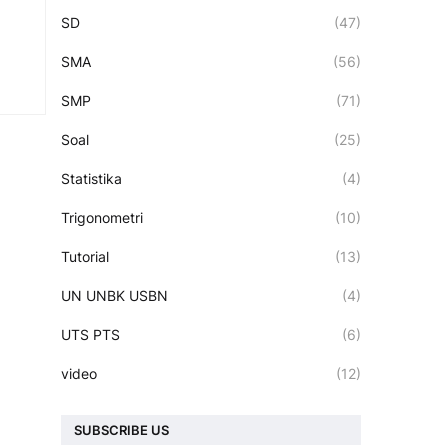
SD
(47)
SMA
(56)
SMP
(71)
Soal
(25)
Statistika
(4)
Trigonometri
(10)
Tutorial
(13)
UN UNBK USBN
(4)
UTS PTS
(6)
video
(12)
SUBSCRIBE US