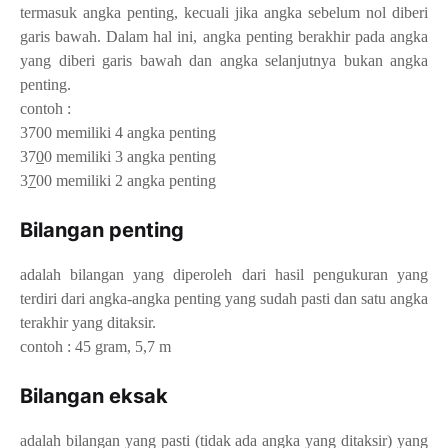
termasuk angka penting, kecuali jika angka sebelum nol diberi
garis bawah. Dalam hal ini, angka penting berakhir pada angka
yang diberi garis bawah dan angka selanjutnya bukan angka
penting.
contoh :
3700 memiliki 4 angka penting
37
0
0 memiliki 3 angka penting
3
7
00 memiliki 2 angka penting
Bilangan penting
adalah bilangan yang diperoleh dari hasil pengukuran yang
terdiri dari angka-angka penting yang sudah pasti dan satu angka
terakhir yang ditaksir.
contoh : 45 gram, 5,7 m
Bilangan eksak
adalah bilangan yang pasti (tidak ada angka yang ditaksir) yang