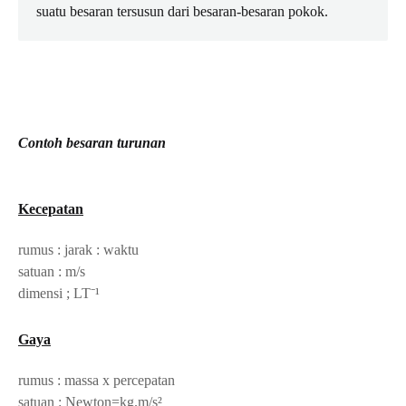
suatu besaran tersusun dari besaran-besaran pokok.
Contoh besaran turunan
Kecepatan
rumus : jarak : waktu
satuan : m/s
dimensi ; LT⁻¹
Gaya
rumus : massa x percepatan
satuan : Newton=kg.m/s²