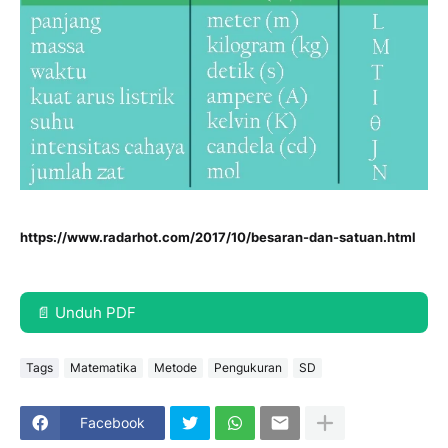
https://www.radarhot.com/2017/10/besaran-dan-satuan.html
📄 Unduh PDF
Tags
Matematika
Metode
Pengukuran
SD
Facebook