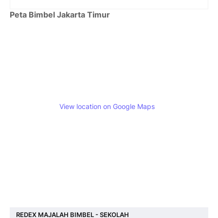
Peta Bimbel Jakarta Timur
View location on Google Maps
REDEX MAJALAH BIMBEL - SEKOLAH