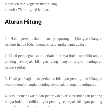
diperoleh dari kegiatan membilang.
contoh : 78 orang, 18 lembar.
Aturan Hitung
1. Hasil penjumlahan atau pengurangan bilangan-bilangan
penting hanya boleh memiliki satu angka yang ditaksir.
2. Hasil pembagian atau perkalian hanya boleh memiliki angka
penting sebanyak bilangan yang banyak angka pentingnya
paling sedikit.
3. Hasil pembagian atu perkalian bilangan penting dan bilangan
eksak memiliki angka penting sebanyak bilangan pentingnya
4. Hasil pemangkatan dan penarikan akar suatu bilangan penting
hanya boleh memiliki angka penting sebanyak bilangan penting