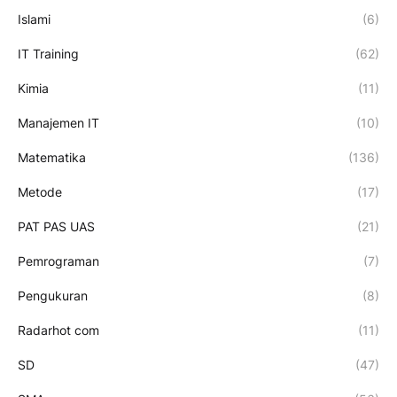
Islami
(6)
IT Training
(62)
Kimia
(11)
Manajemen IT
(10)
Matematika
(136)
Metode
(17)
PAT PAS UAS
(21)
Pemrograman
(7)
Pengukuran
(8)
Radarhot com
(11)
SD
(47)