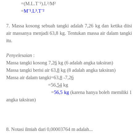
=(M.L.T⁻²).L
²/M
²
=
M⁻¹.L³.T⁻²
7. Massa kosong sebuah tangki adalah 7,26 kg dan ketika diisi
air massanya menjadi 63,8 kg. Tentukan massa air dalam tangki
itu.
Penyelesaian
:
Massa tangki kosong 7,2
6
kg (6 adalah angka taksiran)
Massa tangki berisi air 63,
8
kg (8 adalah angka taksiran)
Massa air dalam tangki=63,
8
-7,2
6
=56,
54
kg
=
56,5 kg
(karena hanya boleh memiliki 1
angka taksiran)
8. Notasi ilmiah dari 0,00003764 m adalah...