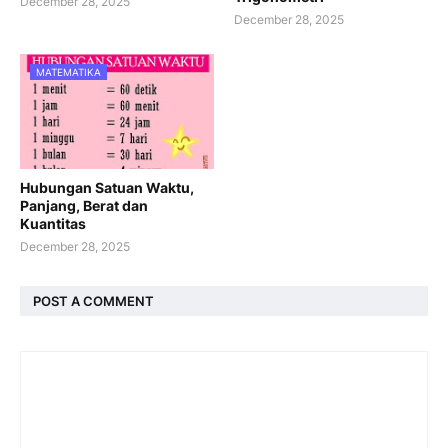
December 28, 2025
December 28, 2025
MATEMATIKA
Hubungan Satuan Waktu,
Panjang, Berat dan
Kuantitas
December 28, 2025
POST A COMMENT