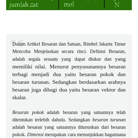
Dalam Artikel Besaran dan Satuan, Bimbel Jakarta Timur
Mencoba Menjelaskan secara rinci. Definisi Besaran,
yang
adalah segala sesuatu yang dapat diukur dan
memiliki nilai. Menurut penyusunannya besaran
terbagi menjadi dua yaitu besaran pokok dan
besaran turunan. Sedangkan berdasarkan arahnya
besaran juga dibagi dua yaitu besaran vektor dan
skalar.
Besaran pokok
adalah besaran yang satuannya telah
ditentukan terlebih dahulu. Sedangkan
besaran turunan
adalah besaran yang satuannya diturunkan dari besaran
pokok.
Dimensi
merupakan cara menunjukkan bagaimana