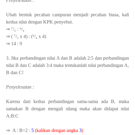
Penyelesaian :
Ubah bentuk pecahan campuran menjadi pecahan biasa, kali
kedua nilai dengan KPK penyebut.
⇒ ⁷/₂ : ⁹/₄
⇒ (
⁷/₂ x 4) : (⁹/₄ x 4)
⇒ 14 : 9
3. Jika perbandingan nilai A dan B adalah 2:5 dan perbandingan
nilai B dan C adalah 3:4 maka tentukanlah nilai perbandingan A,
B dan C!
Penyelesaian :
Karena dari kedua perbandingan sama-sama ada B, maka
samakan B dengan mengali silang maka akan didapat nilai
A:B:C
⇒ A : B=2 :
5
(kalikan dengan angka
3
)