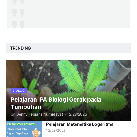
TRENDING
BIOLOGI
Pelajaran IPA Biologi Gerak pada
Tumbuhan
by
Denny Febiana Nurhidayat
-
12/28/2025
Pelajaran Matematika Logaritma
12/28/2025