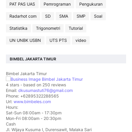
PAT PAS UAS
Pemrograman
Pengukuran
Radarhot com
SD
SMA
SMP
Soal
Statistika
Trigonometri
Tutorial
UN UNBK USBN
UTS PTS
video
BIMBEL JAKARTA TIMUR
Bimbel Jakarta Timur
4
stars - based on
250
reviews
Email:
dkusumastuti76@gmail.com
Phone:
+62895322288565
Url:
www.bimbeles.com
Hours:
Sat-Sun 08:00am - 17:30pm
Mon-Fri 08:00am - 20:30pm
Cash
Jl. Wijaya Kusuma I, Durensawit, Malaka Sari