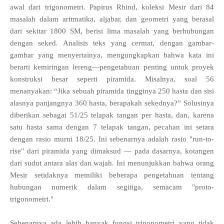
awal dari trigonometri. Papirus Rhind, koleksi Mesir dari 84
masalah dalam aritmatika, aljabar, dan geometri yang berasal
dari sekitar 1800 SM, berisi lima masalah yang berhubungan
dengan seked. Analisis teks yang cermat, dengan gambar-
gambar yang menyertainya, mengungkapkan bahwa kata ini
berarti kemiringan lereng—pengetahuan penting untuk proyek
konstruksi besar seperti piramida. Misalnya, soal 56
menanyakan: “Jika sebuah piramida tingginya 250 hasta dan sisi
alasnya panjangnya 360 hasta, berapakah sekednya?” Solusinya
diberikan sebagai 51/25 telapak tangan per hasta, dan, karena
satu hasta sama dengan 7 telapak tangan, pecahan ini setara
dengan rasio murni 18/25. Ini sebenarnya adalah rasio "run-to-
rise" dari piramida yang dimaksud — pada dasarnya, kotangen
dari sudut antara alas dan wajah. Ini menunjukkan bahwa orang
Mesir setidaknya memiliki beberapa pengetahuan tentang
hubungan numerik dalam segitiga, semacam "proto-
trigonometri."
Sebenarnya ada lebih banyak fungsi trigonometri yang tidak