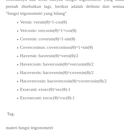
pernah disebutkan lagi, berikut adalah definisi dari semua
"fungsi trigonometri yang hilang"
Versin: versin(θ)=1-cos(θ)
Vercosin: vercosin(θ)=1+cos(θ)
Coversin: coversin(θ)=1-sin(θ)
Covercosinus: covercosinus(θ)=1+sin(θ)
Haversin: haversin(θ)=versi(θ)/2
Havercosin: havercosin(θ)=vercosin(θ)/2
Hacoversin: hacoversin(θ)=coversin(θ)/2
Hacovercosin: hacovercosin(θ)=covercosin(θ)/2
Exsecant: exsec(θ)=sec(θ)-1
Excosecant: excsc(θ)=csc(θ)-1
Tag.
materi fungsi trigonometri