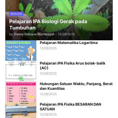
BIOLOGI
Pelajaran IPA Biologi Gerak pada
Tumbuhan
by
Denny Febiana Nurhidayat
-
12/28/2025
Pelajaran Matematika Logaritma
12/28/2025
Pelajaran IPA Fisika Arus bolak-balik
(AC)
12/28/2025
Hubungan Satuan Waktu, Panjang, Berat
dan Kuantitas
12/28/2025
Pelajaran IPA Fisika BESARAN DAN
SATUAN
12/28/2025