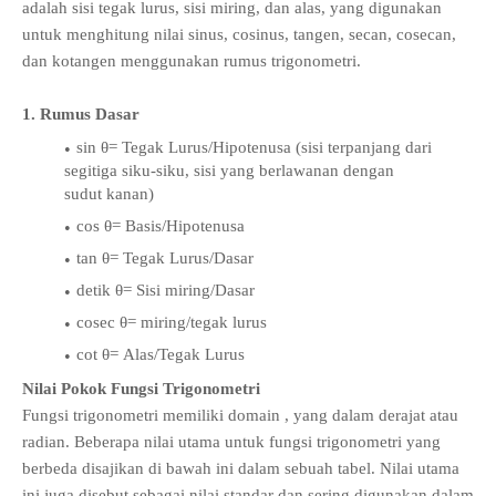
adalah sisi tegak lurus, sisi miring, dan alas, yang digunakan
untuk menghitung nilai sinus, cosinus, tangen, secan, cosecan,
dan kotangen menggunakan rumus trigonometri.
1. Rumus Dasar
sin θ= Tegak Lurus/Hipotenusa (sisi terpanjang dari
segitiga siku-siku, sisi yang berlawanan dengan
sudut kanan)
cos θ= Basis/Hipotenusa
tan θ= Tegak Lurus/Dasar
detik θ= Sisi miring/Dasar
cosec θ= miring/tegak lurus
cot θ= Alas/Tegak Lurus
Nilai Pokok Fungsi Trigonometri
Fungsi trigonometri memiliki domain , yang dalam derajat atau
radian. Beberapa nilai utama untuk fungsi trigonometri yang
berbeda disajikan di bawah ini dalam sebuah tabel. Nilai utama
ini juga disebut sebagai nilai standar dan sering digunakan dalam