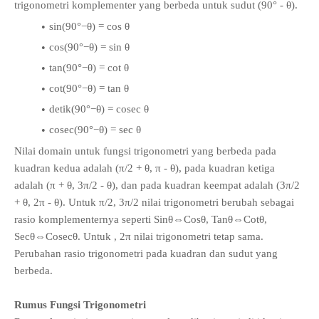
trigonometri komplementer yang berbeda untuk sudut (90° - θ).
sin(90°−θ) = cos θ
cos(90°−θ) = sin θ
tan(90°−θ) = cot θ
cot(90°−θ) = tan θ
detik(90°−θ) = cosec θ
cosec(90°−θ) = sec θ
Nilai domain untuk fungsi trigonometri yang berbeda pada
kuadran kedua adalah (π/2 + θ, π - θ), pada kuadran ketiga
adalah (π + θ, 3π/2 - θ), dan pada kuadran keempat adalah (3π/2
+ θ, 2π - θ). Untuk π/2, 3π/2 nilai trigonometri berubah sebagai
rasio komplementernya seperti Sinθ⇔Cosθ, Tanθ⇔Cotθ,
Secθ⇔Cosecθ. Untuk , 2π nilai trigonometri tetap sama.
Perubahan rasio trigonometri pada kuadran dan sudut yang
berbeda.
Rumus Fungsi Trigonometri