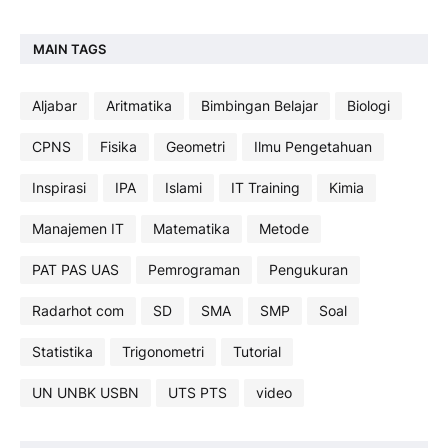
MAIN TAGS
Aljabar
Aritmatika
Bimbingan Belajar
Biologi
CPNS
Fisika
Geometri
Ilmu Pengetahuan
Inspirasi
IPA
Islami
IT Training
Kimia
Manajemen IT
Matematika
Metode
PAT PAS UAS
Pemrograman
Pengukuran
Radarhot com
SD
SMA
SMP
Soal
Statistika
Trigonometri
Tutorial
UN UNBK USBN
UTS PTS
video