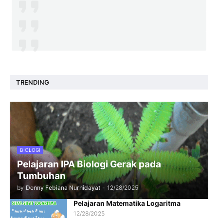
TRENDING
BIOLOGI
Pelajaran IPA Biologi Gerak pada
Tumbuhan
by
Denny Febiana Nurhidayat
-
12/28/2025
Pelajaran Matematika Logaritma
12/28/2025