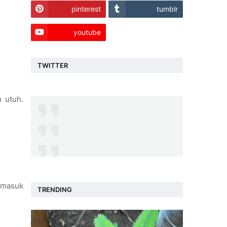
pinterest
tumblr
youtube
TWITTER
u utuh.
ermasuk
TRENDING