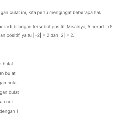
an bulat ini, kita perlu mengingat beberapa hal.
erarti bilangan tersebut positif. Misalnya, 5 berarti +5.
n positif, yaitu |−2| = 2 dan |2| = 2.
n bulat
an bulat
gan bulat
ngan bulat
an nol
 dengan 1