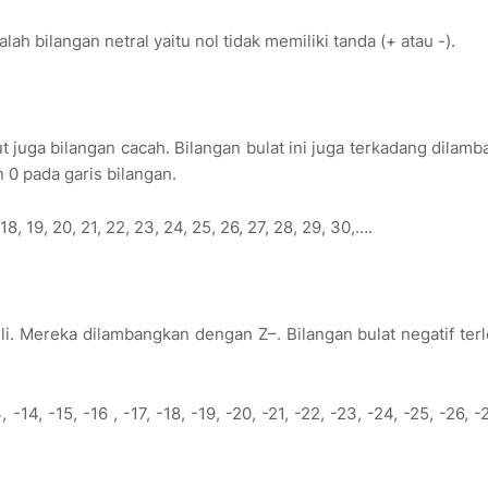
alah bilangan netral yaitu nol tidak memiliki tanda (+ atau -).
but juga bilangan cacah. Bilangan bulat ini juga terkadang dilam
n 0 pada garis bilangan.
7, 18, 19, 20, 21, 22, 23, 24, 25, 26, 27, 28, 29, 30,….
sli. Mereka dilambangkan dengan Z–. Bilangan bulat negatif terl
3, -14, -15, -16 , -17, -18, -19, -20, -21, -22, -23, -24, -25, -26, -