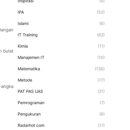
Inspirasi
(9)
IPA
(52)
Islami
(6)
ilangan
IT Training
(62)
Kimia
(11)
n bulat
Manajemen IT
(10)
Matematika
(136)
Metode
(17)
a-angka
PAT PAS UAS
(21)
Pemrograman
(7)
Pengukuran
(8)
Radarhot com
(11)