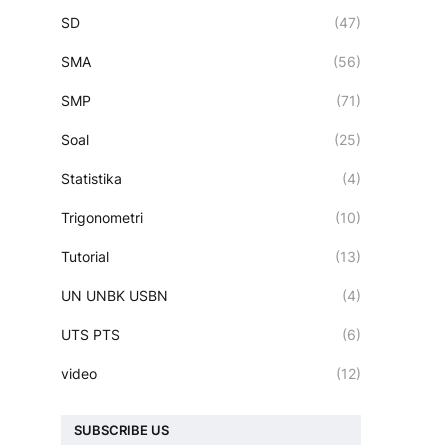
SD
(47)
SMA
(56)
SMP
(71)
Soal
(25)
Statistika
(4)
Trigonometri
(10)
Tutorial
(13)
UN UNBK USBN
(4)
UTS PTS
(6)
video
(12)
SUBSCRIBE US