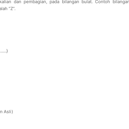
kalian dan pembagian, pada bilangan bulat. Contoh bilangan
alah “Z“.
8,……}
n Asli)