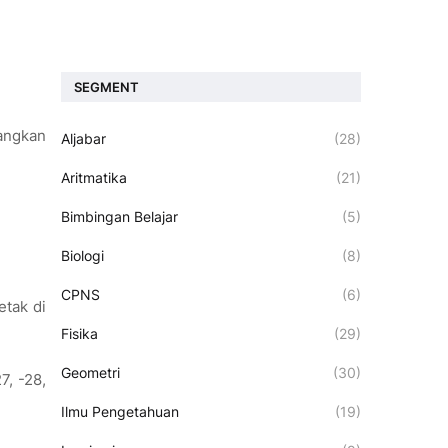
SEGMENT
bangkan
Aljabar
(28)
Aritmatika
(21)
Bimbingan Belajar
(5)
Biologi
(8)
CPNS
(6)
etak di
Fisika
(29)
Geometri
(30)
27, -28,
Ilmu Pengetahuan
(19)