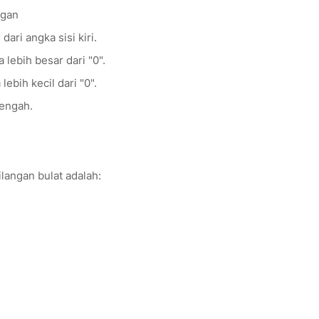
ngan
dari angka sisi kiri.
 lebih besar dari "0".
lebih kecil dari "0".
tengah.
ilangan bulat adalah: