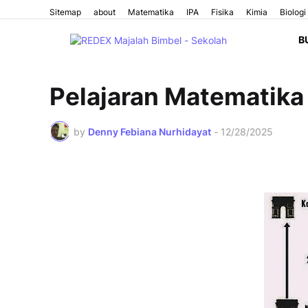
Sitemap
about
Matematika
IPA
Fisika
Kimia
Biologi
B
Pelajaran Matematika 
by
Denny Febiana Nurhidayat
-
12/28/2025