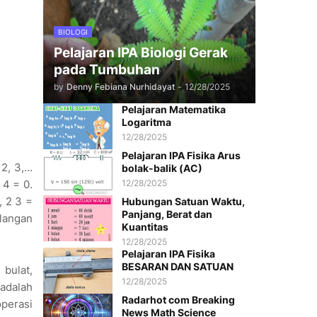
BIOLOGI
Pelajaran IPA Biologi Gerak
pada Tumbuhan
by
Denny Febiana Nurhidayat
-
12/28/2025
Pelajaran Matematika
Logaritma
12/28/2025
Pelajaran IPA Fisika Arus
 2, 3,…
bolak-balik (AC)
 4 = 0.
12/28/2025
, 2 3 =
Hubungan Satuan Waktu,
Panjang, Berat dan
ilangan
Kuantitas
12/28/2025
Pelajaran IPA Fisika
BESARAN DAN SATUAN
 bulat,
12/28/2025
adalah
Radarhot com Breaking
operasi
News Math Science