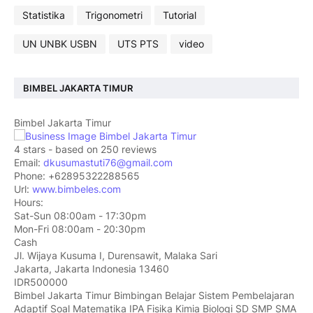
Statistika
Trigonometri
Tutorial
UN UNBK USBN
UTS PTS
video
BIMBEL JAKARTA TIMUR
Bimbel Jakarta Timur
4
stars - based on
250
reviews
Email:
dkusumastuti76@gmail.com
Phone:
+62895322288565
Url:
www.bimbeles.com
Hours:
Sat-Sun 08:00am - 17:30pm
Mon-Fri 08:00am - 20:30pm
Cash
Jl. Wijaya Kusuma I, Durensawit, Malaka Sari
Jakarta
,
Jakarta Indonesia
13460
IDR500000
Bimbel Jakarta Timur Bimbingan Belajar Sistem Pembelajaran
Adaptif Soal Matematika IPA Fisika Kimia Biologi SD SMP SMA