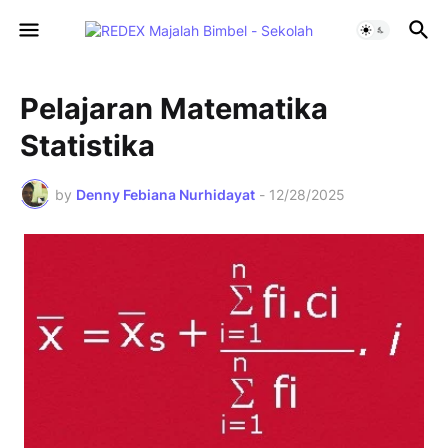
Pelajaran Matematika
Statistika
by
Denny Febiana Nurhidayat
-
12/28/2025