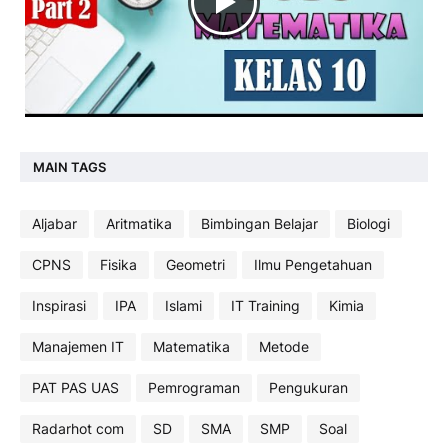
MAIN TAGS
Aljabar
Aritmatika
Bimbingan Belajar
Biologi
CPNS
Fisika
Geometri
Ilmu Pengetahuan
Inspirasi
IPA
Islami
IT Training
Kimia
Manajemen IT
Matematika
Metode
PAT PAS UAS
Pemrograman
Pengukuran
Radarhot com
SD
SMA
SMP
Soal