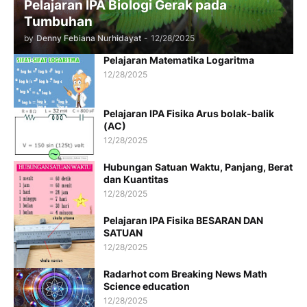
Pelajaran IPA Biologi Gerak pada
Tumbuhan
by
Denny Febiana Nurhidayat
-
12/28/2025
Pelajaran Matematika Logaritma
12/28/2025
Pelajaran IPA Fisika Arus bolak-balik
(AC)
12/28/2025
Hubungan Satuan Waktu, Panjang, Berat
dan Kuantitas
12/28/2025
Pelajaran IPA Fisika BESARAN DAN
SATUAN
12/28/2025
Radarhot com Breaking News Math
Science education
12/28/2025