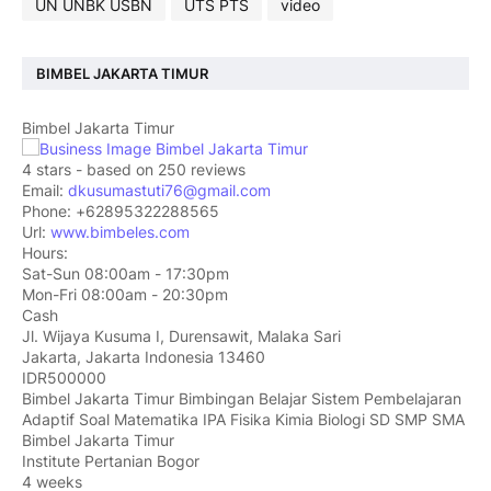
UN UNBK USBN
UTS PTS
video
BIMBEL JAKARTA TIMUR
Bimbel Jakarta Timur
4
stars - based on
250
reviews
Email:
dkusumastuti76@gmail.com
Phone:
+62895322288565
Url:
www.bimbeles.com
Hours:
Sat-Sun 08:00am - 17:30pm
Mon-Fri 08:00am - 20:30pm
Cash
Jl. Wijaya Kusuma I, Durensawit, Malaka Sari
Jakarta
,
Jakarta Indonesia
13460
IDR500000
Bimbel Jakarta Timur Bimbingan Belajar Sistem Pembelajaran
Adaptif Soal Matematika IPA Fisika Kimia Biologi SD SMP SMA
Bimbel Jakarta Timur
Institute Pertanian Bogor
4 weeks