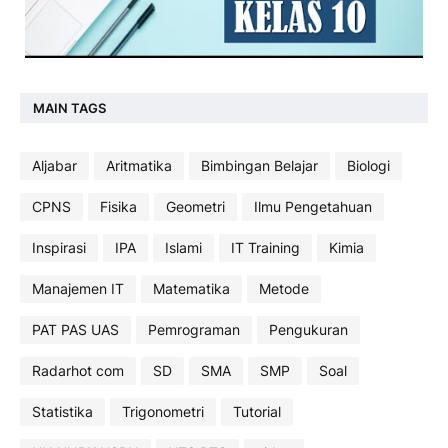
MAIN TAGS
Aljabar
Aritmatika
Bimbingan Belajar
Biologi
CPNS
Fisika
Geometri
Ilmu Pengetahuan
Inspirasi
IPA
Islami
IT Training
Kimia
Manajemen IT
Matematika
Metode
PAT PAS UAS
Pemrograman
Pengukuran
Radarhot com
SD
SMA
SMP
Soal
Statistika
Trigonometri
Tutorial