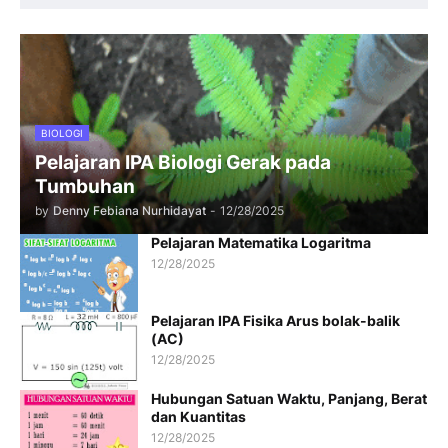
BIOLOGI
Pelajaran IPA Biologi Gerak pada
Tumbuhan
by
Denny Febiana Nurhidayat
-
12/28/2025
Pelajaran Matematika Logaritma
12/28/2025
Pelajaran IPA Fisika Arus bolak-balik
(AC)
12/28/2025
Hubungan Satuan Waktu, Panjang, Berat
dan Kuantitas
12/28/2025