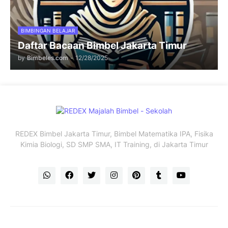
BIMBINGAN BELAJAR
Daftar Bacaan Bimbel Jakarta Timur
by
Bimbeles.com
-
12/28/2025
REDEX Bimbel Jakarta Timur, Bimbel Matematika IPA, Fisika
Kimia Biologi, SD SMP SMA, IT Training, di Jakarta Timur