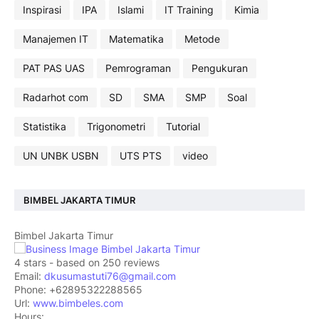
Inspirasi
IPA
Islami
IT Training
Kimia
Manajemen IT
Matematika
Metode
PAT PAS UAS
Pemrograman
Pengukuran
Radarhot com
SD
SMA
SMP
Soal
Statistika
Trigonometri
Tutorial
UN UNBK USBN
UTS PTS
video
BIMBEL JAKARTA TIMUR
Bimbel Jakarta Timur
4
stars - based on
250
reviews
Email:
dkusumastuti76@gmail.com
Phone:
+62895322288565
Url:
www.bimbeles.com
Hours: