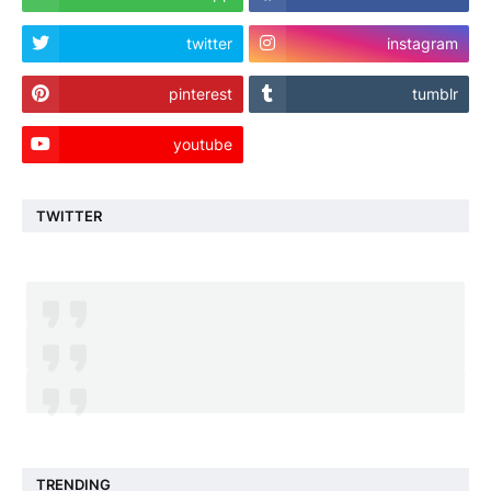
twitter
instagram
pinterest
tumblr
youtube
TWITTER
TRENDING