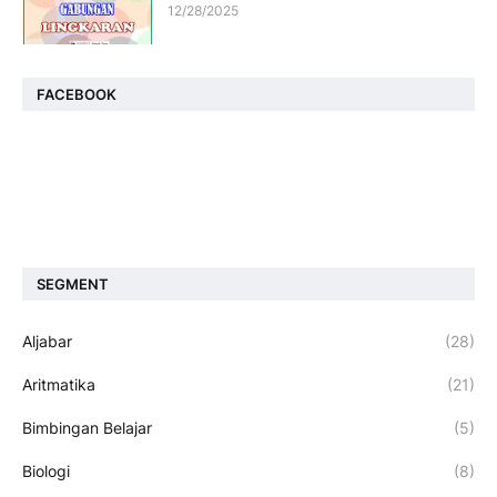
12/28/2025
FACEBOOK
SEGMENT
Aljabar
(28)
Aritmatika
(21)
Bimbingan Belajar
(5)
Biologi
(8)