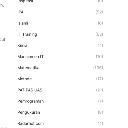
Inspirasi
(9)
n.
IPA
(52)
Islami
(6)
IT Training
(62)
pul
Kimia
(11)
Manajemen IT
(10)
Matematika
(136)
Metode
(17)
PAT PAS UAS
(21)
Pemrograman
(7)
Pengukuran
(8)
Radarhot com
(11)