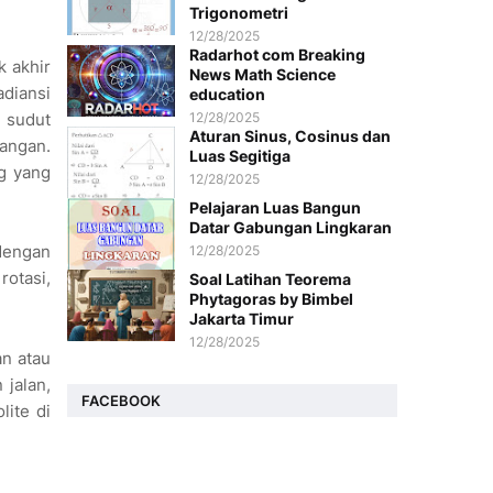
Trigonometri
12/28/2025
Radarhot com Breaking
k akhir
News Math Science
adiansi
education
 sudut
12/28/2025
Aturan Sinus, Cosinus dan
pangan.
Luas Segitiga
ng yang
12/28/2025
Pelajaran Luas Bangun
Datar Gabungan Lingkaran
 dengan
12/28/2025
rotasi,
Soal Latihan Teorema
Phytagoras by Bimbel
Jakarta Timur
12/28/2025
an atau
 jalan,
FACEBOOK
lite di