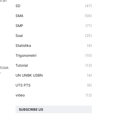
uran
SD
(47)
SMA
(56)
SMP
(71)
Soal
(25)
Statistika
(4)
Trigonometri
(10)
Tutorial
(13)
tidak
°
UN UNBK USBN
(4)
UTS PTS
(6)
video
(12)
SUBSCRIBE US