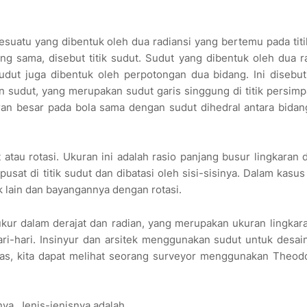
esuatu yang dibentuk oleh dua radiansi yang bertemu pada titi
yang sama, disebut titik sudut. Sudut yang dibentuk oleh dua r
udut juga dibentuk oleh perpotongan dua bidang. Ini disebut
n sudut, yang merupakan sudut garis singgung di titik persim
aran besar pada bola sama dengan sudut dihedral antara bida
tau rotasi. Ukuran ini adalah rasio panjang busur lingkaran
usat di titik sudut dan dibatasi oleh sisi-sisinya. Dalam kasus 
tik lain dan bayangannya dengan rotasi.
ukur dalam derajat dan radian, yang merupakan ukuran lingkar
ari-hari. Insinyur dan arsitek menggunakan sudut untuk desain
tas, kita dapat melihat seorang surveyor menggunakan Theodo
a. Jenis-jenisnya adalah,