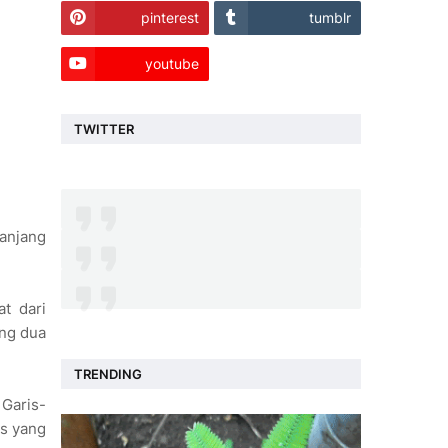
pinterest
tumblr
youtube
TWITTER
manjang
at dari
ang dua
TRENDING
 Garis-
is yang