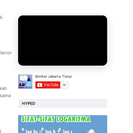
l.
terior
alah
 sama
HYPED
5