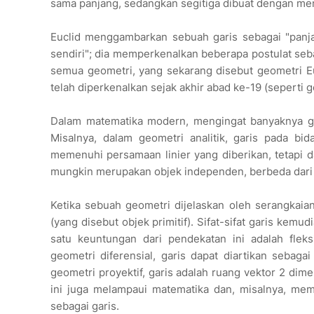
sama panjang, sedangkan segitiga dibuat dengan men
Euclid menggambarkan sebuah garis sebagai "panjang
sendiri"; dia memperkenalkan beberapa postulat seb
semua geometri, yang sekarang disebut geometri E
telah diperkenalkan sejak akhir abad ke-19 (seperti g
Dalam matematika modern, mengingat banyaknya geo
Misalnya, dalam geometri analitik, garis pada bid
memenuhi persamaan linier yang diberikan, tetapi d
mungkin merupakan objek independen, berbeda dari him
Ketika sebuah geometri dijelaskan oleh serangkaian
(yang disebut objek primitif). Sifat-sifat garis kem
satu keuntungan dari pendekatan ini adalah flek
geometri diferensial, garis dapat diartikan sebaga
geometri proyektif, garis adalah ruang vektor 2 dime
ini juga melampaui matematika dan, misalnya, memu
sebagai garis.