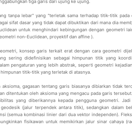
ggabungkan tiga garis dari ujung ke ujung.
 tanpa lebar" yang "terletak sama terhadap titik-titik pada 
agai sifat dasar yang tidak dapat dibuktikan dari mana dia me
uclidean untuk menghindari kebingungan dengan geometri lai
eometri non-Euclidean, proyektif dan affine ).
metri, konsep garis terkait erat dengan cara geometri dijel
ang sering didefinisikan sebagai himpunan titik yang koord
alam pengaturan yang lebih abstrak, seperti geometri kejadian
punan titik-titik yang terletak di atasnya.
 aksioma, gagasan tentang garis biasanya dibiarkan tidak terd
udian ditentukan oleh aksioma yang mengacu pada garis tersebut
sibilitas yang diberikannya kepada pengguna geometri. Jadi
i geodesik (jalur terpendek antara titik), sedangkan dalam b
nsi (semua kombinasi linier dari dua vektor independen). Fleksi
ngkinkan fisikawan untuk memikirkan jalur sinar cahaya (ra