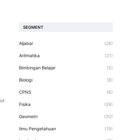
SEGMENT
Aljabar
(28)
Aritmatika
(21)
Bimbingan Belajar
(5)
Biologi
(8)
CPNS
(6)
ut
Fisika
(29)
Geometri
(30)
Ilmu Pengetahuan
(19)