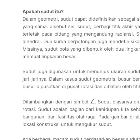
Apakah sudut itu?
Dalam geometri, sudut dapat didefinisikan sebagai s
yang sama. disebut sisi sudut, berbagi titik akhir 
terletak pada bidang yang mengandung radiansi. S
dihedral. Dua kurva berpotongan juga mendefinisika
Misalnya, sudut bola yang dibentuk oleh dua lingk
memuat lingkaran besar.
Sudut juga digunakan untuk menunjuk ukuran sudut a
jari-jarinya. Dalam kasus sudut geometris, busur berp
busur dipusatkan di pusat rotasi dan dibatasi oleh ti
∠
Dilambangkan dengan simbol
. Sudut biasanya di
rotasi. Sudut adalah bagian dari kehidupan kita seh
bangunan, dan fasilitas olahraga. Pada gambar di a
lokasi konstruksi untuk mengukur sudut.
Ada berbagai macam sudut berdasarkan besar sudutny