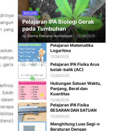
BIOLOGI
dirinya
Pelajaran IPA Biologi Gerak
mbangun
pada Tumbuhan
n yang
by
Denny Febiana Nurhidayat
-
12/28/2025
Pelajaran Matematika
askan.
Logaritma
12/28/2025
inatnya
, garis
Pelajaran IPA Fisika Arus
bolak-balik (AC)
12/28/2025
Hubungan Satuan Waktu,
efinisi
Panjang, Berat dan
. Salah
Kuantitas
 dalam
12/28/2025
Pelajaran IPA Fisika
eberapa
BESARAN DAN SATUAN
bilitas
12/28/2025
diansi)
Menghitung Luas Segi-n
Beraturan Dengan