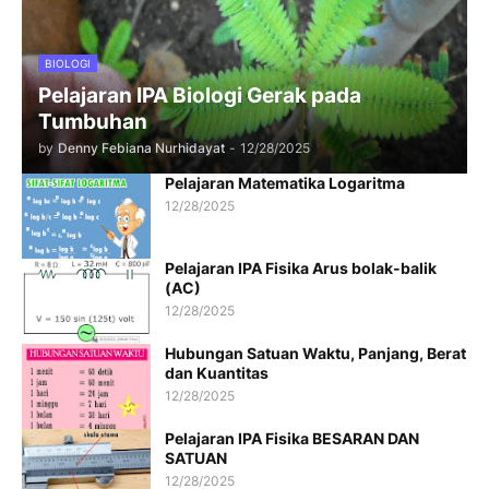
BIOLOGI
Pelajaran IPA Biologi Gerak pada
Tumbuhan
by
Denny Febiana Nurhidayat
-
12/28/2025
Pelajaran Matematika Logaritma
12/28/2025
Pelajaran IPA Fisika Arus bolak-balik
(AC)
12/28/2025
Hubungan Satuan Waktu, Panjang, Berat
dan Kuantitas
12/28/2025
Pelajaran IPA Fisika BESARAN DAN
SATUAN
12/28/2025