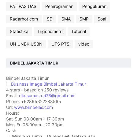
PAT PAS UAS
Pemrograman
Pengukuran
Radarhot com
SD
SMA
SMP
Soal
Statistika
Trigonometri
Tutorial
UN UNBK USBN
UTS PTS
video
BIMBEL JAKARTA TIMUR
Bimbel Jakarta Timur
4
stars - based on
250
reviews
Email:
dkusumastuti76@gmail.com
Phone:
+62895322288565
Url:
www.bimbeles.com
Hours:
Sat-Sun 08:00am - 17:30pm
Mon-Fri 08:00am - 20:30pm
Cash
Jl. Wijaya Kusuma I, Durensawit, Malaka Sari