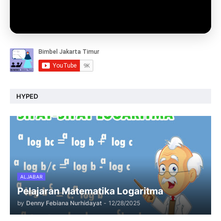
HYPED
ALJABAR
Pelajaran Matematika Logaritma
by
Denny Febiana Nurhidayat
-
12/28/2025