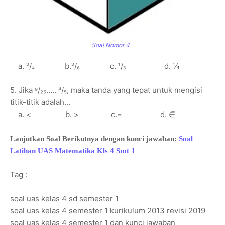
Soal Nomor 4
a. ²/₄ b.²/₆ c. ¹/₆ d. ¼
5. Jika ⁹/₂₅..... ³/₅, maka tanda yang tepat untuk mengisi
titik-titik adalah...
a. < b. > c.= d. ∈
Lanjutkan Soal Berikutnya dengan kunci jawaban:
Soal
Latihan UAS Matematika Kls 4 Smt 1
Tag :
soal uas kelas 4 sd semester 1
soal uas kelas 4 semester 1 kurikulum 2013 revisi 2019
soal uas kelas 4 semester 1 dan kunci jawaban