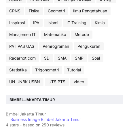
CPNS
Fisika
Geometri
Ilmu Pengetahuan
Inspirasi
IPA
Islami
IT Training
Kimia
Manajemen IT
Matematika
Metode
PAT PAS UAS
Pemrograman
Pengukuran
Radarhot com
SD
SMA
SMP
Soal
Statistika
Trigonometri
Tutorial
UN UNBK USBN
UTS PTS
video
BIMBEL JAKARTA TIMUR
Bimbel Jakarta Timur
4
stars - based on
250
reviews