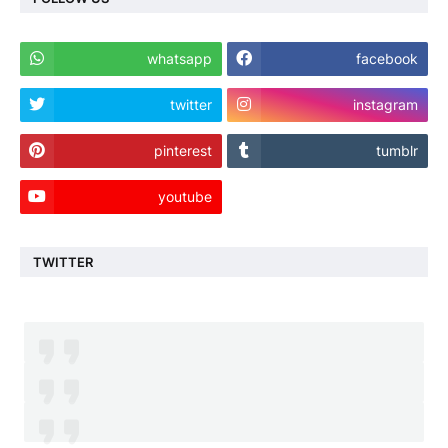
whatsapp
facebook
twitter
instagram
pinterest
tumblr
youtube
TWITTER