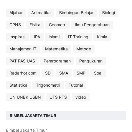
Aljabar
Aritmatika
Bimbingan Belajar
Biologi
CPNS
Fisika
Geometri
Ilmu Pengetahuan
Inspirasi
IPA
Islami
IT Training
Kimia
Manajemen IT
Matematika
Metode
PAT PAS UAS
Pemrograman
Pengukuran
Radarhot com
SD
SMA
SMP
Soal
Statistika
Trigonometri
Tutorial
UN UNBK USBN
UTS PTS
video
BIMBEL JAKARTA TIMUR
Bimbel Jakarta Timur