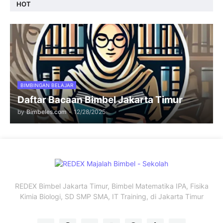
HOT
BIMBINGAN BELAJAR
Daftar Bacaan Bimbel Jakarta Timur
by
Bimbeles.com
-
12/28/2025
REDEX Bimbel Jakarta Timur, Bimbel Matematika IPA, Fisika
Kimia Biologi, SD SMP SMA, IT Training, di Jakarta Timur