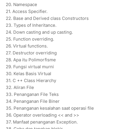
20.
Namespace
21.
Access Specifier.
22.
Base and Derived class Constructors
23.
Types of Inheritance.
24.
Down casting and up casting.
25.
Function overriding.
26.
Virtual functions.
27.
Destructor overriding
28.
Apa itu Polimorfisme
29.
Fungsi virtual murni
30.
Kelas Basis Virtual
31.
C ++ Class Hierarchy
32.
Aliran File
33.
Penanganan File Teks
34.
Penanganan File Biner
35.
Penanganan kesalahan saat operasi file
36.
Operator overloading << and >>
37.
Manfaat penanganan Exception.
38.
Coba dan tangkap blokir.