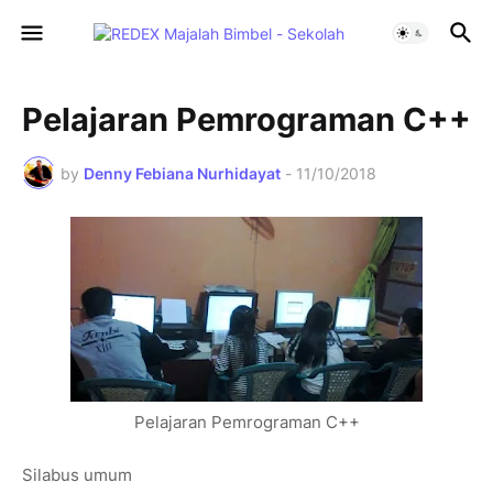
Pelajaran Pemrograman C++
by
Denny Febiana Nurhidayat
-
11/10/2018
Pelajaran
Pemrograman C++
Silabus umum