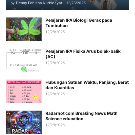
by
Denny Febiana Nurhidayat
-
12/28/2025
Pelajaran IPA Biologi Gerak pada
Tumbuhan
12/28/2025
Pelajaran IPA Fisika Arus bolak-balik
(AC)
12/28/2025
Hubungan Satuan Waktu, Panjang, Berat
dan Kuantitas
12/28/2025
Radarhot com Breaking News Math
Science education
12/28/2025