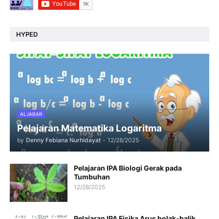
HYPED
ALJABAR
Pelajaran Matematika Logaritma
by
Denny Febiana Nurhidayat
-
12/28/2025
Pelajaran IPA Biologi Gerak pada
Tumbuhan
12/28/2025
Pelajaran IPA Fisika Arus bolak-balik