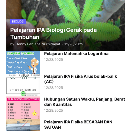
BIOLOGI
Pelajaran IPA Biologi Gerak pada
Tumbuhan
by
Denny Febiana Nurhidayat
-
12/28/2025
Pelajaran Matematika Logaritma
12/28/2025
Pelajaran IPA Fisika Arus bolak-balik
(AC)
12/28/2025
Hubungan Satuan Waktu, Panjang, Berat
dan Kuantitas
12/28/2025
Pelajaran IPA Fisika BESARAN DAN
SATUAN