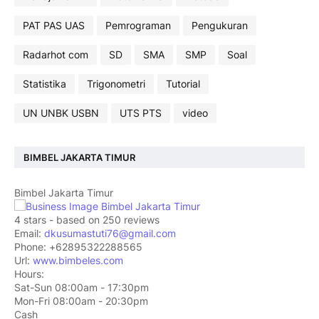
PAT PAS UAS
Pemrograman
Pengukuran
Radarhot com
SD
SMA
SMP
Soal
Statistika
Trigonometri
Tutorial
UN UNBK USBN
UTS PTS
video
BIMBEL JAKARTA TIMUR
Bimbel Jakarta Timur
4
stars - based on
250
reviews
Email:
dkusumastuti76@gmail.com
Phone:
+62895322288565
Url:
www.bimbeles.com
Hours:
Sat-Sun 08:00am - 17:30pm
Mon-Fri 08:00am - 20:30pm
Cash